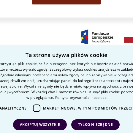
Ta strona używa plików cookie
orzystuje pliki cookie, ściśle niezbędne, bez których nie będzie działać praw
 które możesz wyrazić zgodę. Szczegółowy wykaz cookies znajdziesz w zakład
Kierunki studiów
Nauka i badania
P
a
 Zgodnie własnymi preferencjami ustaw zgody na ich zapisywanie w przeglą
O uczelni
Intranet
K
żdej chwili zmienić, uruchamiając panel, do którego link (ciasteczko) znajdz
lewej stronie. Wycofanie zgody nie będzie miało wpływu na zgodność z pra
Kandydat
K
ed jej wycofaniem. W każdej chwili możesz również usunąć pliki cookie poprz
Student
P
w przeglądarce.
Polityka prywatności i cookies
D
ANALITYCZNE
MARKETINGOWE, W TYM PODMIOTÓW TRZEC
D
AKCEPTUJ WSZYSTKIE
TYLKO NIEZBĘDNE