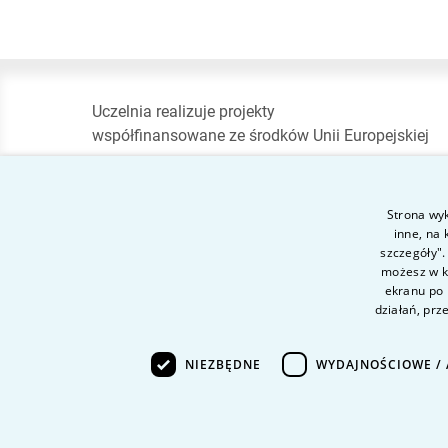
Uczelnia realizuje projekty
współfinansowane ze środków Unii Europejskiej
Strona wyk
inne, na
Akademia im. Aleksandr
szczegóły".
możesz w ka
Gieysztora w Pułtusku
ekranu po 
działań, prz
ul. Mickiewicza 36 B,
06-100 Pułtusk
NIEZBĘDNE
WYDAJNOŚCIOWE / 
e-mail:
pultusk@vistula.edu.pl