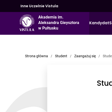
Inne Uczelnie Vistula
Akademia im.
Kandydat
S
Aleksandra Gieysztora
w Pułtusku
Strona główna
/
Student
/
Zaangażuj się
/
Stude
Stu