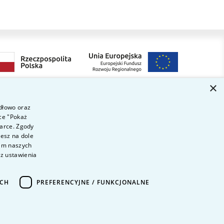
×
idłowo oraz
ce "Pokaż
Dołącz do nas
ytania i odpowiedzi
darce. Zgody
ontakt
iesz na dole
wem naszych
ariera na uczelni
ez ustawienia
olityka prywatności
ane Osobowe
ICH
PREFERENCYJNE / FUNKCJONALNE
eklaracja dostępności