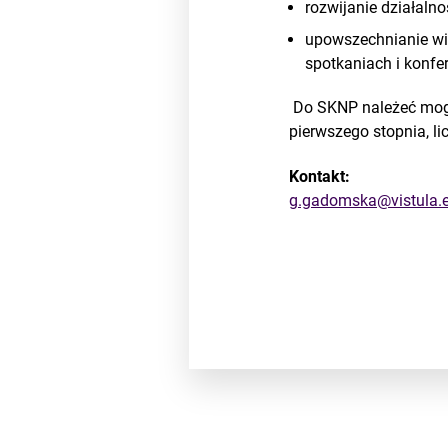
rozwijanie działalno
upowszechnianie wie
spotkaniach i konf
Do SKNP należeć mogą
pierwszego stopnia, l
Kontakt:
g.gadomska@vistula.e