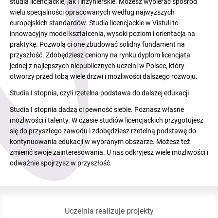
studia licencjackie, jak i inżynierskie. Możesz wybierać spośród
wielu specjalności opracowanych według najwyższych
europejskich standardów. Studia licencjackie w Vistuli to
innowacyjny model kształcenia, wysoki poziom i orientacja na
praktykę. Pozwolą ci one zbudować solidny fundament na
przyszłość. Zdobędziesz ceniony na rynku dyplom licencjata
jednej z najlepszych niepublicznych uczelni w Polsce, który
otworzy przed tobą wiele drzwi i możliwości dalszego rozwoju.
Studia I stopnia, czyli rzetelna podstawa do dalszej edukacji
Studia I stopnia dadzą ci pewność siebie. Poznasz własne
możliwości i talenty. W czasie studiów licencjackich przygotujesz
się do przyszłego zawodu i zdobędziesz rzetelną podstawę do
kontynuowania edukacji w wybranym obszarze. Możesz też
zmienić swoje zainteresowania. U nas odkryjesz wiele możliwości i
odważnie spojrzysz w przyszłość.
Uczelnia realizuje projekty