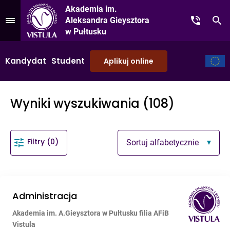
Akademia im.
Aleksandra Gieysztora
Kontakt
Sz
Przejdź do Menu
w Pułtusku
Kandydat
Student
Aplikuj online
Wyniki wyszukiwania (108)
Filtry (0)
Sortuj alfabetycznie
Administracja
Akademia im. A.Gieysztora w Pułtusku filia AFiB
Vistula