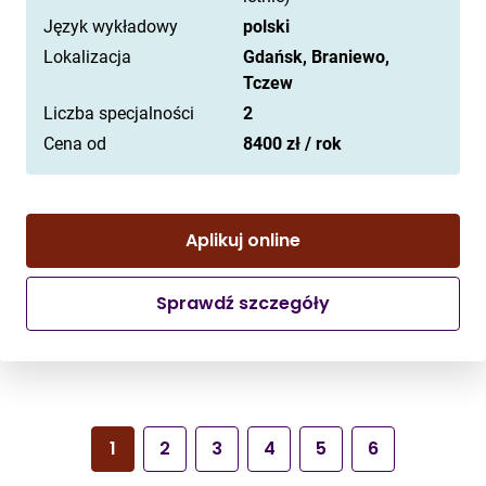
Język wykładowy
polski
Lokalizacja
Gdańsk, Braniewo,
Tczew
Liczba specjalności
2
Cena od
8400 zł / rok
Aplikuj online
Sprawdź szczegóły
1
2
3
4
5
6