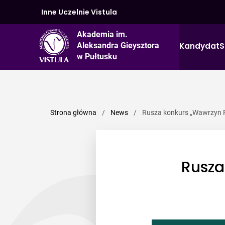
Inne Uczelnie Vistula
Akademia im.
Kandydat
S
Aleksandra Gieysztora
w Pułtusku
Strona główna
/
News
/
Rusza konkurs „Wawrzyn Pol
Rusza