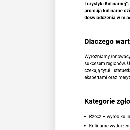
Turystyki Kulinarnej”
promują kulinarne dz
doświadczenia w mias
Dlaczego war
Wyróżniamy innowacyjn
sukcesem regionów. Ud
czekają tytuł i statu
ekspertami oraz meryt
Kategorie zgł
Rzecz – wyrób kulin
Kulinarne wydarzeni