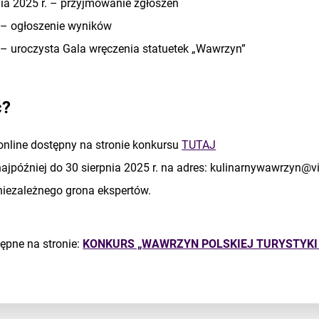
ia 2025 r. – przyjmowanie zgłoszeń
. – ogłoszenie wyników
 – uroczysta Gala wręczenia statuetek „Wawrzyn”
ć?
online dostępny na stronie konkursu
TUTAJ
 najpóźniej do 30 sierpnia 2025 r. na adres: kulinarnywawrzyn@vi
niezależnego grona ekspertów.
tępne na stronie:
KONKURS „WAWRZYN POLSKIEJ TURYSTYKI