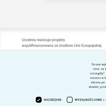
Uczelnia realizuje projekty
współfinansowane ze środków Unii Europejskiej
Strona wyk
inne, na
Akademia im. Aleksandr
szczegóły".
możesz w ka
Gieysztora w Pułtusku
ekranu po 
działań, prz
ul. Mickiewicza 36 B,
06-100 Pułtusk
NIEZBĘDNE
WYDAJNOŚCIOWE / 
e-mail:
pultusk@vistula.edu.pl