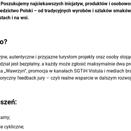
. Poszukujemy najciekawszych inicjatyw, produktów i osobowośc
iedzictwo Polski – od tradycyjnych wyrobów i szlaków smaków
tach i na wsi.
to?
e, autentyczne i przyjazne turystom projekty oraz osoby stoją
ział jest bezpłatny, a każdy może zgłosić maksymalnie dwa pr
etka „Wawrzyn”, promocja w kanałach SGTiH Vistula i mediach b
oryczny feedback jury – czyli realne wsparcie w dalszym rozwoj
oszeń:
arny;
e cykliczne;