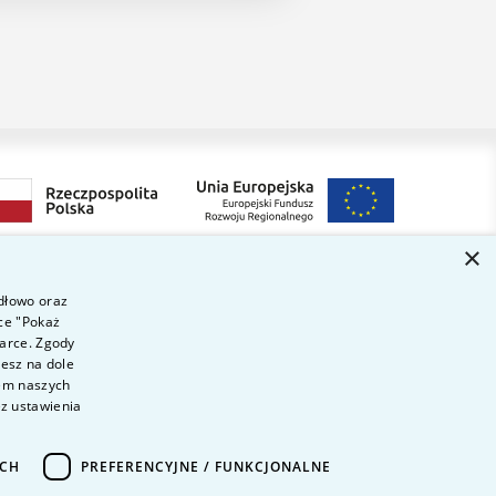
×
idłowo oraz
ce "Pokaż
Dołącz do nas
ytania i odpowiedzi
darce. Zgody
ontakt
iesz na dole
wem naszych
ariera na uczelni
ez ustawienia
olityka prywatności
ane Osobowe
ICH
PREFERENCYJNE / FUNKCJONALNE
eklaracja dostępności