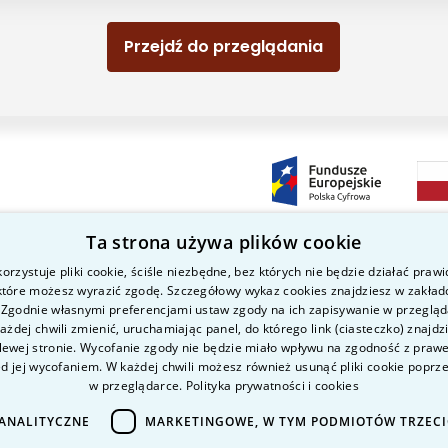
Przejdź do przeglądania
Ta strona używa plików cookie
orzystuje pliki cookie, ściśle niezbędne, bez których nie będzie działać praw
 które możesz wyrazić zgodę. Szczegółowy wykaz cookies znajdziesz w zakład
Kierunki studiów
Nauka i badania
P
a
 Zgodnie własnymi preferencjami ustaw zgody na ich zapisywanie w przeglą
O uczelni
Intranet
K
żdej chwili zmienić, uruchamiając panel, do którego link (ciasteczko) znajdz
lewej stronie. Wycofanie zgody nie będzie miało wpływu na zgodność z pra
Kandydat
K
ed jej wycofaniem. W każdej chwili możesz również usunąć pliki cookie poprz
Student
P
w przeglądarce.
Polityka prywatności i cookies
D
ANALITYCZNE
MARKETINGOWE, W TYM PODMIOTÓW TRZEC
D