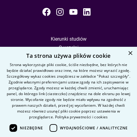
Kierunki studiów
O uczelni
×
Ta strona używa plików cookie
Kandydat
Student
Strona wykorzystuje pliki cookie, ściśle niezbędne, bez których nie
będzie działać prawidłowo oraz inne, na które możesz wyrazić zgodę.
Szczegółowy wykaz cookies znajdziesz w zakładce "Pokaż szczegóły".
Zgodnie własnymi preferencjami ustaw zgody na ich zapisywanie w
Nauka i badania
przeglądarce. Zgody możesz w każdej chwili zmienić, uruchamiając
Intranet
panel, do którego link (ciasteczko) znajdziesz na dole ekranu po lewej
stronie. Wycofanie zgody nie będzie miało wpływu na zgodność z
prawem naszych działań, przed jej wycofaniem. W każdej chwili
Pytania i odpowiedzi
możesz również usunąć pliki cookie poprzez ustawienia w
przeglądarce.
Polityka prywatności i cookies
Kontakt
Kariera na uczelni
NIEZBĘDNE
WYDAJNOŚCIOWE / ANALITYCZNE
Polityka prywatności