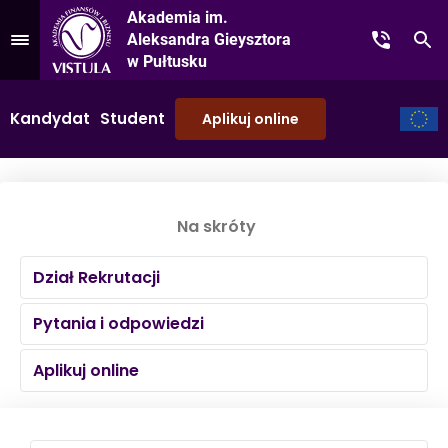
Akademia im.
Aleksandra Gieysztora
Kontakt
Sz
Przejdź do Menu
w Pułtusku
Kandydat
Student
Aplikuj online
Na skróty
Dział Rekrutacji
Pytania i odpowiedzi
Aplikuj online