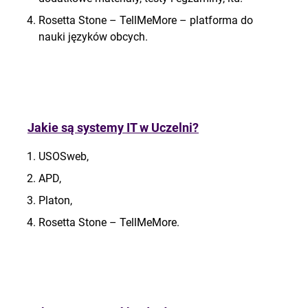
Rosetta
Stone – TellMeMore – platforma do
nauki języków obcych.
Jakie są systemy IT w Uczelni?
USOSweb,
APD,
Platon,
Rosetta
Stone – TellMeMore.