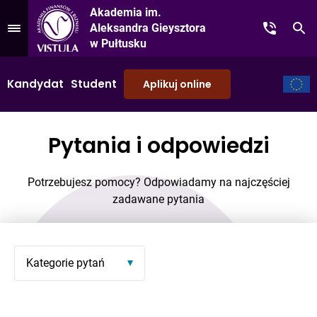
Akademia im.
Aleksandra Gieysztora
Kontakt
Sz
Przejdź do Menu
w Pułtusku
Kandydat
Student
Aplikuj online
Pytania i odpowiedzi
Potrzebujesz pomocy? Odpowiadamy na najczęściej
zadawane pytania
Kategorie pytań