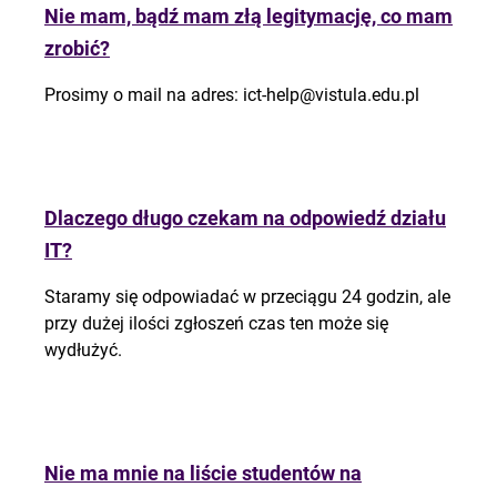
Nie mam, bądź mam złą legitymację, co mam
zrobić?
Prosimy o mail na adres:
ict-help@vistula.edu.pl
Dlaczego długo czekam na odpowiedź działu
IT?
Staramy się odpowiadać w przeciągu 24 godzin, ale
przy dużej ilości zgłoszeń czas ten może się
wydłużyć.
Nie ma mnie na liście studentów na