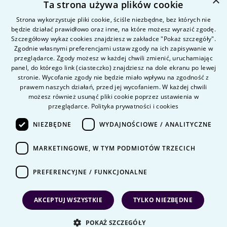
×
Ta strona używa plików cookie
Kandydat
Student
Strona wykorzystuje pliki cookie, ściśle niezbędne, bez których nie
będzie działać prawidłowo oraz inne, na które możesz wyrazić zgodę.
Szczegółowy wykaz cookies znajdziesz w zakładce "Pokaż szczegóły".
Zgodnie własnymi preferencjami ustaw zgody na ich zapisywanie w
Nauka i badania
przeglądarce. Zgody możesz w każdej chwili zmienić, uruchamiając
Intranet
panel, do którego link (ciasteczko) znajdziesz na dole ekranu po lewej
stronie. Wycofanie zgody nie będzie miało wpływu na zgodność z
prawem naszych działań, przed jej wycofaniem. W każdej chwili
Pytania i odpowiedzi
możesz również usunąć pliki cookie poprzez ustawienia w
przeglądarce.
Polityka prywatności i cookies
Kontakt
Kariera na uczelni
NIEZBĘDNE
WYDAJNOŚCIOWE / ANALITYCZNE
Polityka prywatności
MARKETINGOWE, W TYM PODMIOTÓW TRZECICH
Dane Osobowe
Deklaracja dostępności
PREFERENCYJNE / FUNKCJONALNE
AKCEPTUJ WSZYSTKIE
TYLKO NIEZBĘDNE
POKAŻ SZCZEGÓŁY
Projekt i wykonanie
KERRIS GROUP