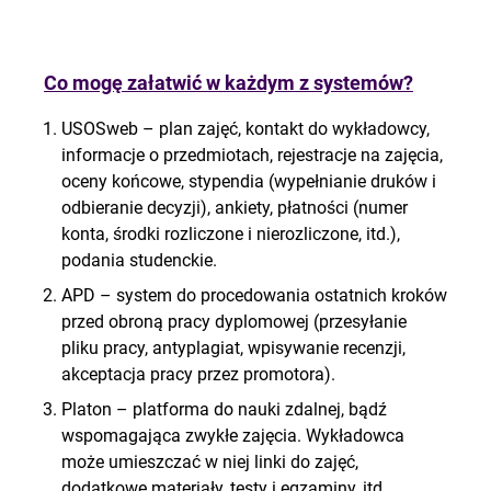
Co mogę załatwić w każdym z systemów?
USOSweb
– plan zajęć, kontakt do wykładowcy,
informacje o przedmiotach,
rejestracje na zajęcia,
oceny końcowe, stypendia (wypełnianie
druków i
odbieranie decyzji), ankiety, płatności (numer
konta,
środki rozliczone i nierozliczone, itd.),
podania studenckie.
APD
– system do procedowania ostatnich kroków
przed obroną pracy
dyplomowej (przesyłanie
pliku pracy, antyplagiat, wpisywanie
recenzji,
akceptacja pracy przez promotora).
Platon
– platforma do nauki zdalnej, bądź
wspomagająca zwykłe
zajęcia. Wykładowca
może umieszczać w niej linki do zajęć,
dodatkowe materiały, testy i egzaminy, itd.