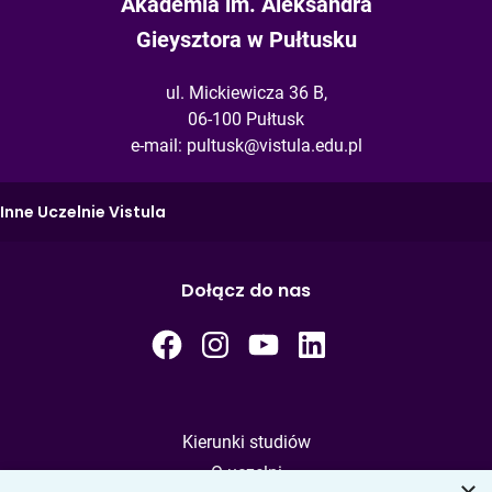
Akademia im. Aleksandra
Gieysztora w Pułtusku
ul. Mickiewicza 36 B,
06-100 Pułtusk
e-mail:
pultusk@vistula.edu.pl
Inne Uczelnie Vistula
Dołącz do nas
Kierunki studiów
O uczelni