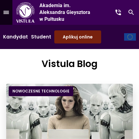
Akademia im.
Aleksandra Gieysztora
Kontakt
Sz
Przejdź do Menu
w Pułtusku
Kandydat
Student
Aplikuj online
Vistula Blog
NOWOCZESNE TECHNOLOGIE