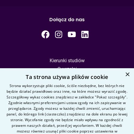
Dołącz do nas
Kierunki studiów
O uczelni
×
Ta strona używa plików cookie
Kandydat
Student
Strona wykorzystuje pliki cookie, ściśle niezbędne, bez których nie
będzie działać prawidłowo oraz inne, na które możesz wyrazić zgodę.
Szczegółowy wykaz cookies znajdziesz w zakładce "Pokaż szczegóły".
Zgodnie własnymi preferencjami ustaw zgody na ich zapisywanie w
Nauka i badania
przeglądarce. Zgody możesz w każdej chwili zmienić, uruchamiając
Intranet
panel, do którego link (ciasteczko) znajdziesz na dole ekranu po lewej
stronie. Wycofanie zgody nie będzie miało wpływu na zgodność z
prawem naszych działań, przed jej wycofaniem. W każdej chwili
Pytania i odpowiedzi
możesz również usunąć pliki cookie poprzez ustawienia w