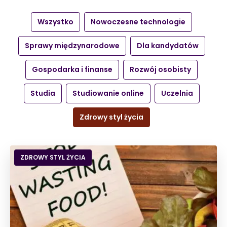
Wszystko
Nowoczesne technologie
Sprawy międzynarodowe
Dla kandydatów
Gospodarka i finanse
Rozwój osobisty
Studia
Studiowanie online
Uczelnia
Zdrowy styl życia
ZDROWY STYL ŻYCIA