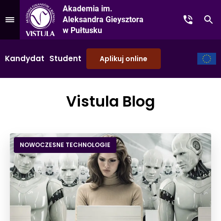
Akademia im.
Aleksandra Gieysztora
Kontakt
Sz
Przejdź do Menu
w Pułtusku
Kandydat
Student
Aplikuj online
Vistula Blog
NOWOCZESNE TECHNOLOGIE