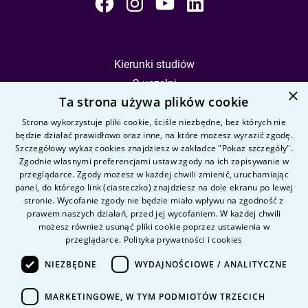
Kierunki studiów
O uczelni
×
Ta strona używa plików cookie
Kandydat
Student
Strona wykorzystuje pliki cookie, ściśle niezbędne, bez których nie
będzie działać prawidłowo oraz inne, na które możesz wyrazić zgodę.
Szczegółowy wykaz cookies znajdziesz w zakładce "Pokaż szczegóły".
Zgodnie własnymi preferencjami ustaw zgody na ich zapisywanie w
Nauka i badania
przeglądarce. Zgody możesz w każdej chwili zmienić, uruchamiając
Intranet
panel, do którego link (ciasteczko) znajdziesz na dole ekranu po lewej
stronie. Wycofanie zgody nie będzie miało wpływu na zgodność z
prawem naszych działań, przed jej wycofaniem. W każdej chwili
Pytania i odpowiedzi
możesz również usunąć pliki cookie poprzez ustawienia w
przeglądarce.
Polityka prywatności i cookies
Kontakt
Kariera na uczelni
NIEZBĘDNE
WYDAJNOŚCIOWE / ANALITYCZNE
Polityka prywatności
MARKETINGOWE, W TYM PODMIOTÓW TRZECICH
Dane Osobowe