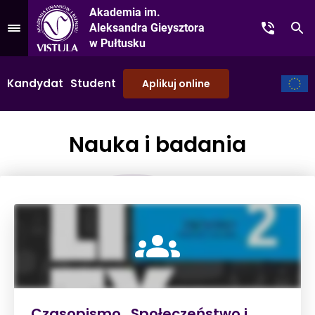
Akademia im.
Aleksandra Gieysztora
Kontakt
Sz
Przejdź do Menu
w Pułtusku
Kandydat
Student
Aplikuj online
Nauka i badania
Czasopismo „Społeczeństwo i