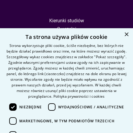
Kierunki studiów
O uczelni
×
Ta strona używa plików cookie
Kandydat
Student
Strona wykorzystuje pliki cookie, ściśle niezbędne, bez których nie
będzie działać prawidłowo oraz inne, na które możesz wyrazić zgodę.
Szczegółowy wykaz cookies znajdziesz w zakładce "Pokaż szczegóły".
Zgodnie własnymi preferencjami ustaw zgody na ich zapisywanie w
Nauka i badania
przeglądarce. Zgody możesz w każdej chwili zmienić, uruchamiając
Intranet
panel, do którego link (ciasteczko) znajdziesz na dole ekranu po lewej
stronie. Wycofanie zgody nie będzie miało wpływu na zgodność z
prawem naszych działań, przed jej wycofaniem. W każdej chwili
Pytania i odpowiedzi
możesz również usunąć pliki cookie poprzez ustawienia w
przeglądarce.
Polityka prywatności i cookies
Kontakt
Kariera na uczelni
NIEZBĘDNE
WYDAJNOŚCIOWE / ANALITYCZNE
Polityka prywatności
MARKETINGOWE, W TYM PODMIOTÓW TRZECICH
Dane Osobowe
Deklaracja dostępności