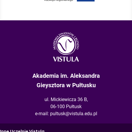
Akademia im. Aleksandra
Gieysztora w Pułtusku
ul. Mickiewicza 36 B,
06-100 Pułtusk
e-mail:
pultusk@vistula.edu.pl
Inne Uczelnie Vistula