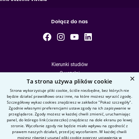
Dołącz do nas
Kierunki studiów
O uczelni
×
Ta strona używa plików cookie
Kandydat
Student
Strona wykorzystuje pliki cookie, ściśle niezbędne, bez których nie
będzie działać prawidłowo oraz inne, na które możesz wyrazić zgodę.
Szczegółowy wykaz cookies znajdziesz w zakładce "Pokaż szczegóły".
Zgodnie własnymi preferencjami ustaw zgody na ich zapisywanie w
Nauka i badania
przeglądarce. Zgody możesz w każdej chwili zmienić, uruchamiając
Intranet
panel, do którego link (ciasteczko) znajdziesz na dole ekranu po lewej
stronie. Wycofanie zgody nie będzie miało wpływu na zgodność z
prawem naszych działań, przed jej wycofaniem. W każdej chwili
Pytania i odpowiedzi
możesz również usunąć pliki cookie poprzez ustawienia w