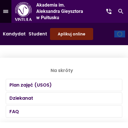
Akademia im.
Aleksandra Gieysztora
Kontakt
Sz
Przejdź do Menu
w Pułtusku
Kandydat
Student
Aplikuj online
Na skróty
Plan zajęć (USOS)
Dziekanat
FAQ