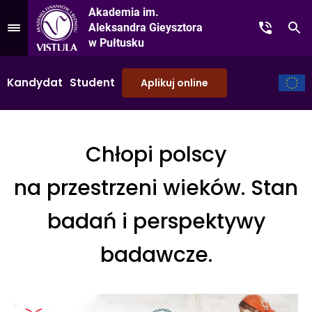
Akademia im.
Aleksandra Gieysztora
Kontakt
Sz
Przejdź do Menu
w Pułtusku
Kandydat
Student
Aplikuj online
Chłopi polscy
na przestrzeni wieków. Stan
badań i perspektywy
badawcze.