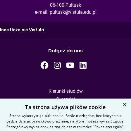
06-100 Pułtusk
e-mail:
pultusk@vistula.edu.pl
Inne Uczelnie Vistula
Dołącz do nas
Kierunki studiów
O uczelni
×
Ta strona używa plików cookie
Kandydat
Student
Strona wykorzystuje pliki cookie, ściśle niezbędne, bez których nie
będzie działać prawidłowo oraz inne, na które możesz wyrazić zgodę.
Szczegółowy wykaz cookies znajdziesz w zakładce "Pokaż szczegóły".