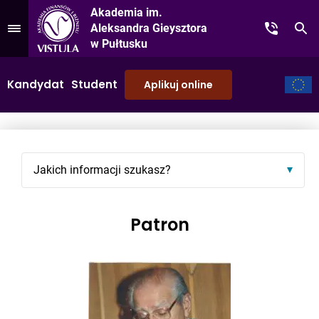
Akademia im.
Aleksandra Gieysztora
Kontakt
Sz
Przejdź do Menu
w Pułtusku
Kandydat
Student
Aplikuj online
Jakich informacji szukasz?
Patron