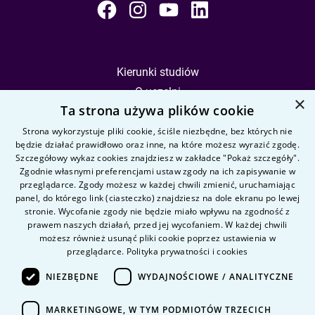
Kierunki studiów
O uczelni
×
Ta strona używa plików cookie
Kandydat
Student
Strona wykorzystuje pliki cookie, ściśle niezbędne, bez których nie
będzie działać prawidłowo oraz inne, na które możesz wyrazić zgodę.
Szczegółowy wykaz cookies znajdziesz w zakładce "Pokaż szczegóły".
Zgodnie własnymi preferencjami ustaw zgody na ich zapisywanie w
Nauka i badania
przeglądarce. Zgody możesz w każdej chwili zmienić, uruchamiając
Intranet
panel, do którego link (ciasteczko) znajdziesz na dole ekranu po lewej
stronie. Wycofanie zgody nie będzie miało wpływu na zgodność z
prawem naszych działań, przed jej wycofaniem. W każdej chwili
Pytania i odpowiedzi
możesz również usunąć pliki cookie poprzez ustawienia w
przeglądarce.
Polityka prywatności i cookies
Kontakt
Kariera na uczelni
NIEZBĘDNE
WYDAJNOŚCIOWE / ANALITYCZNE
Polityka prywatności
MARKETINGOWE, W TYM PODMIOTÓW TRZECICH
Dane Osobowe